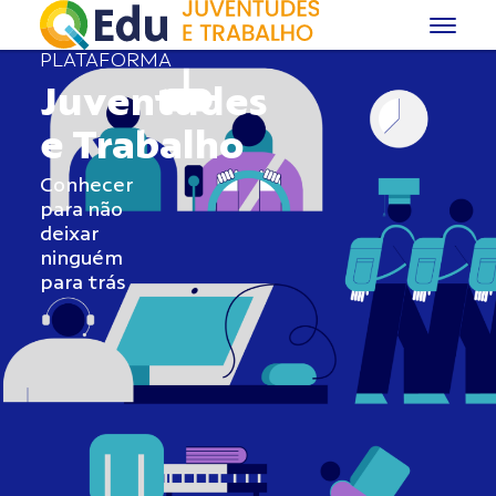
PLATAFORMA
Juventudes
e Trabalho
Conhecer
para não
deixar
ninguém
para trás